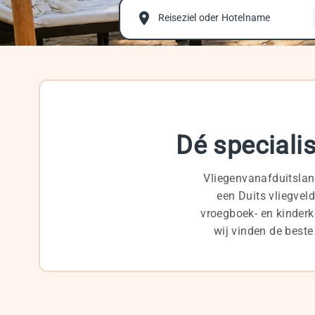
Reiseziel oder Hotelname
Dé speciali
Vliegenvanafduitsland
een Duits vliegvel
vroegboek- en kinderk
wij vinden de best