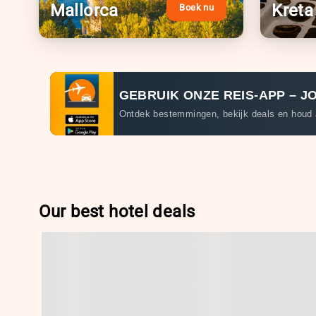
Mallorca
Kreta
Boek nu
GEBRUIK ONZE REIS-APP – J
Ontdek bestemmingen, bekijk deals en houd a
Our best hotel deals