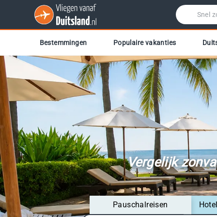
Bestemmingen
Populaire vakanties
Duit
Vergelijk zonv
Pauschalreisen
Hote