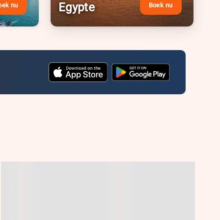
Egypte
oek nu
Boek nu