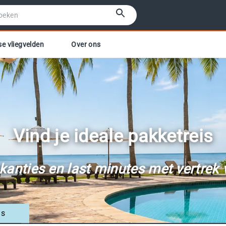
se vliegvelden
Over ons
Vind je ideale pakketreis
akanties en last minutes met vertrek 
ls