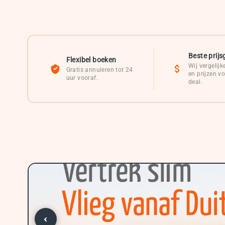
Beste prijs
Flexibel boeken
Wij vergelijk
Gratis annuleren tot 24
en prijzen v
uur vooraf.
deal.
‹