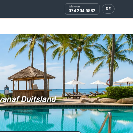
DE
074 204 5532
vanaf Duitsland