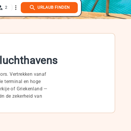
2
URLAUB FINDEN
 luchthavens
tors. Vertrekken vanaf
de terminal en hoge
rkije of Griekenland —
én de zekerheid van