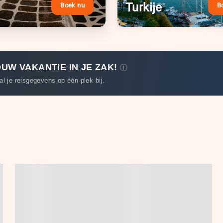
Turkije
Boek nu
B
OUW VAKANTIE IN JE ZAK!
Ⓘ
l je reisgegevens op één plek bij.