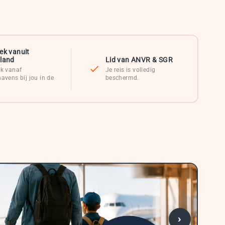
ek vanuit
sland
Lid van ANVR & SGR
ek vanaf
Je reis is volledig
havens bij jou in de
beschermd.
.
›