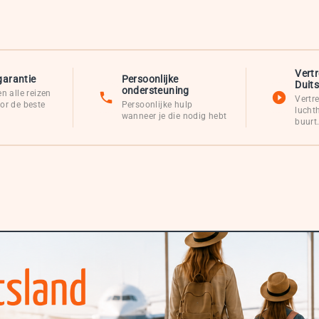
Vertr
garantie
Persoonlijke
Duit
ondersteuning
en alle reizen
Vertr
oor de beste
Persoonlijke hulp
lucht
wanneer je die nodig hebt
buurt