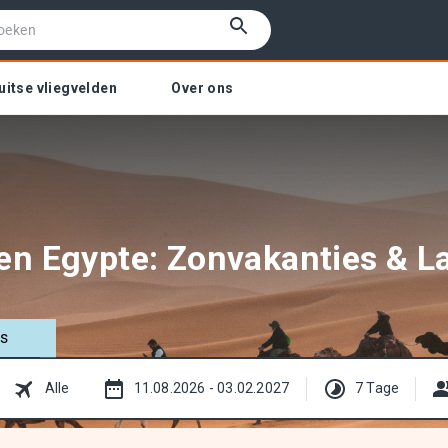
uitse vliegvelden
Over ons
en Egypte: Zonvakanties & L
ls
Alle
11.08.2026 - 03.02.2027
7 Tage