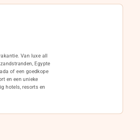
akantie. Van luxe all
e zandstranden, Egypte
rghada of een goedkope
ort en een unieke
g hotels, resorts en