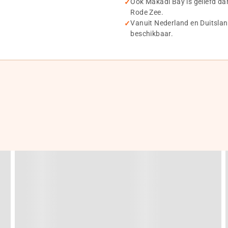
Ook Makadi Bay is geliefd dan
Rode Zee.
Vanuit Nederland en Duitsland
beschikbaar.