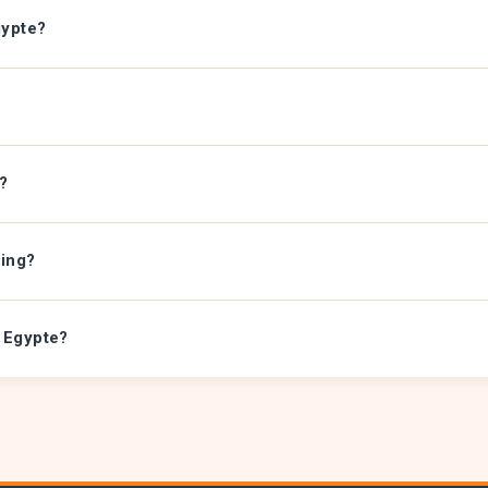
gypte?
e?
ming?
r Egypte?