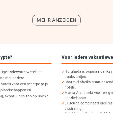
MEHR ANZEIGEN
gypte?
Voor iedere vakantiew
Hurghada is populair dankzij 
chtige onderwaterwereld en
boulevardjes.
king met andere
Sharm el Sheikh staat bekend 
hotels voor een scherpe prijs.
hotels.
tijnlandschappen en
Marsa Alam trekt veel reizige
g, avontuur en zon op unieke
snorkelspots.
El Gouna combineert luxe res
uitstraling.