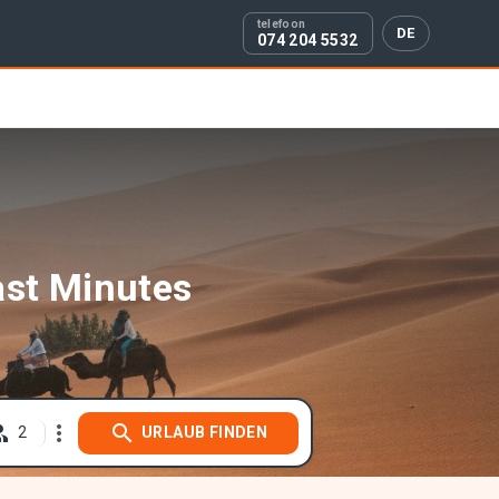
DE
074 204 5532
ast Minutes
2
URLAUB FINDEN