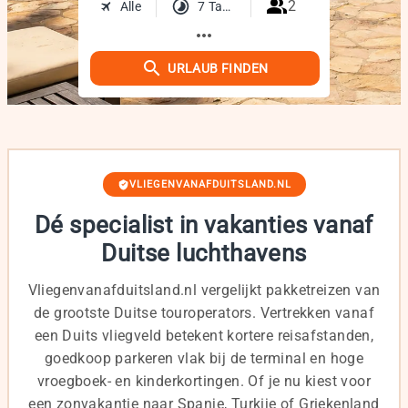
2
Alle
7 Tage
more_horiz
URLAUB FINDEN
VLIEGENVANAFDUITSLAND.NL
Dé specialist in vakanties vanaf
Duitse luchthavens
Vliegenvanafduitsland.nl vergelijkt pakketreizen van
de grootste Duitse touroperators. Vertrekken vanaf
een Duits vliegveld betekent kortere reisafstanden,
goedkoop parkeren vlak bij de terminal en hoge
vroegboek- en kinderkortingen. Of je nu kiest voor
een zonvakantie naar Spanje, Turkije of Griekenland