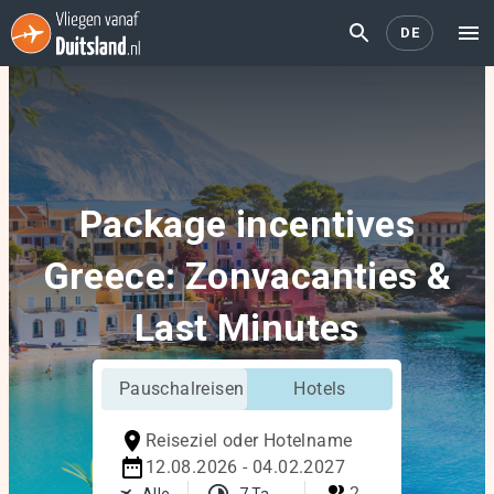
DE
Package incentives
Greece: Zonvacanties &
Last Minutes
Pauschalreisen
Hotels
Reiseziel oder Hotelname
12.08.2026 - 04.02.2027
2
Alle
7 Tage